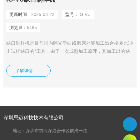
更新时间：
2025-08-22
型号：
IG-VU
浏览量：
5465
缺口制样机是目前国内除光学曲线磨床外能加工出合格夏比冲
击试样缺口的*工具，由于一次成型加工原理，其加工出的缺
口同一性*。
了解详情
深圳思迈科技技术有限公司
地址：深圳市前海深港合作区前湾一路