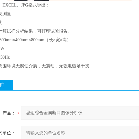
、EXCEL、JPG格式导出；
次测量
询
计算试样分析结果，可打印试验报告。
00mm×400mm×800mm（长×宽×高）
0W
50Hz
周围环境无腐蚀介质，无震动，无强电磁场干扰
询
产品：
的单位：