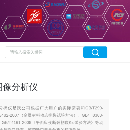
图像分析仪
析仪是我公司根据广大用户的实际需要和GB/T299-
482-2007（金属材料动态撕裂试验方法）、GB/T 8363-
B/T4161-2008《平面应变断裂韧度Kic试验方法》等动
金属断口动态、疲劳断口测量分析的精密仪器。