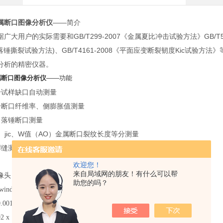
属断口图像分析仪
——简介
广大用户的实际需要和GB/T299-2007《金属夏比冲击试验方法》GB/T548
落锤撕裂试验方法)、GB/T4161-2008《平面应变断裂韧度Kic试
分析的精密仪器。
属断口图像分析仪
——功能
击试样缺口自动测量
击断口纤维率、侧膨胀值测量
、落锤断口测量
kid、jic、W值（AO）金属断口裂纹长度等分测量
焊缝测量
欢迎您！
来自局域网的朋友！有什么可以帮
头： 图像传感器为不小于1/2.5英寸，象素数为1000万。
助您的吗？
indows10等。
001mm
 x 1944