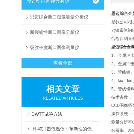
综合断口图像分析仪
思迈综合金
思迈综合断口图像测量分析仪
是我公司根据
7(铁素体钢
断裂韧性断口图像分析仪
劳断口测量
思迈综合金
裂纹长度断口图像测量仪
1、金属冲
查看全部
2、金属冲
3、管线钢
4、kic、
相关文章
5、管线钢
技术参数：
RELATED ARTICLES
CCD
图像摄像
DWTT试验方法
操作系统： w
测量分辨率0.
IH-40冲击低温仪：革新性的低温测试技术
分辨率：2592