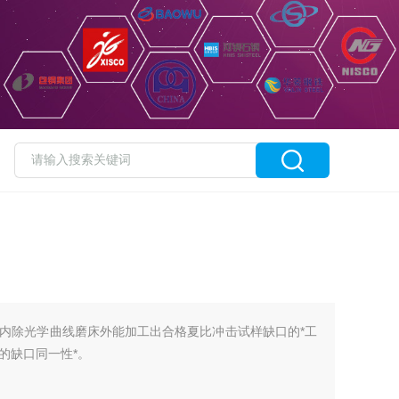
内除光学曲线磨床外能加工出合格夏比冲击试样缺口的*工
的缺口同一性*。