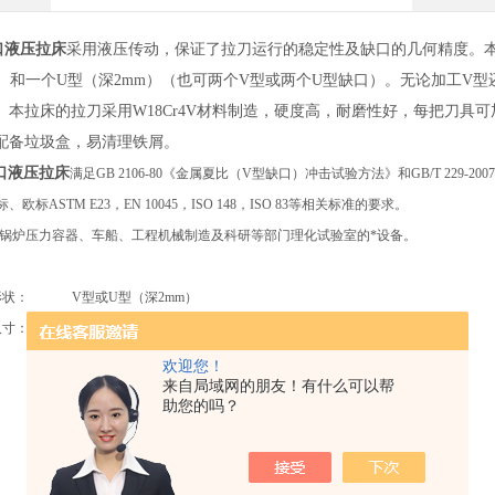
口液压拉床
采用液压传动，保证了拉刀运行的稳定性及缺口的几何精度。
m）和一个U型（深2mm）（也可两个V型或两个U型缺口）。无论加工V
。本拉床的拉刀采用W18Cr4V材料制造，硬度高，耐磨性好，每把刀具可
配备垃圾盒，易清理铁屑。
口液压拉床
满足GB 2106-80《金属夏比（V型缺口）冲击试验方法》和GB/T 22
欧标ASTM E23，EN 10045，ISO 148，ISO 83等相关标准的要求。
锅炉压力容器、车船、工程机械制造及科研等部门理化试验室的*设备。
形状： V型或U型（深2mm）
寸： 10×10（7.5或5）×55 mm
方式： 液压
欢迎您！
来自局域网的朋友！有什么可以帮
程： 350mm
助您的吗？
： W18Cr4V
： 2.5m/min
三相四线制380V 50Hz 0.4KW