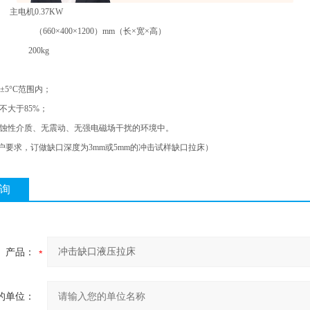
.37KW
 （660×400×1200）mm（长×宽×高）
 200kg
±5°C范围内；
不大于85%；
蚀性介质、无震动、无强电磁场干扰的环境中。
户要求，订做缺口深度为3mm或5mm的冲击试样缺口拉床）
询
产品：
的单位：