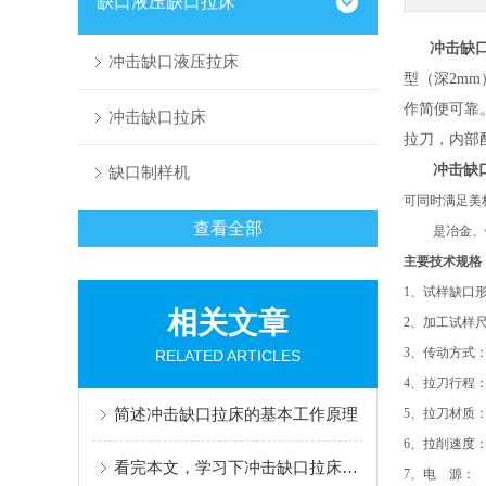
缺口液压缺口拉床
冲击缺
冲击缺口液压拉床
型（深2m
作简便可靠
冲击缺口拉床
拉刀，内部
冲击缺
缺口制样机
可同时满足美标、
查看全部
是冶金、
主要技术规格
1、试样缺口
相关文章
2、加工试样尺
3、传动
RELATED ARTICLES
4、拉刀行
简述冲击缺口拉床的基本工作原理
5、拉刀材质
6、拉削速度
看完本文，学习下冲击缺口拉床的操作步骤
7、电 源： 