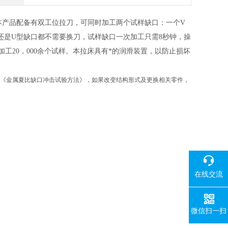
本产品配备有双工位拉刀，可同时加工两个试样缺口：一个V
型还是U型缺口都不需要换刀，试样缺口一次加工只需8秒钟，操
加工20，000余个试样。本拉床具有*的润滑装置，以防止损坏
9-2007《金属夏比缺口冲击试验方法》，如果改变结构形式及更换相关零件，
在线交流
微信扫一扫