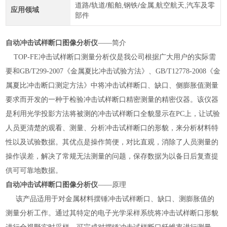
道路/轨道/船舶,钢铁/金属,航空航天,汽车及零
应用领域
部件
自动冲击试样断口图像分析仪
——简介
TOP-FE冲击试样断口测量分析仪是我公司根据广大用户的实际需
要和GB/T299-2007《金属夏比冲击试验方法》、GB/T12778-2008《金
属夏比冲击断口测定方法》中将冲击试样断口、缺口、侧膨胀值测量
要求而开发的一种于检验冲击试样断口精密测量的精密仪器。该仪器
是利用光学投影方法将被测的冲击试样断口全貌显示在PC上，让试验
人员更清楚的观看、测量、分析冲击试样断口的形貌，来分析材料特
性以及试验数据。其优点是操作简便，对比直观，消除了人员测量的
操作误差，解决了常规无法测量的问题，保存数据为以备日后复查提
供可可靠地数据。
自动冲击试样断口图像分析仪
——原理
该产品适用于对金属材料摆锤冲击试样断口、缺口、测膨胀值的
测量分析工作。通过其特定的电子光学采样系统将冲击试样断口形貌