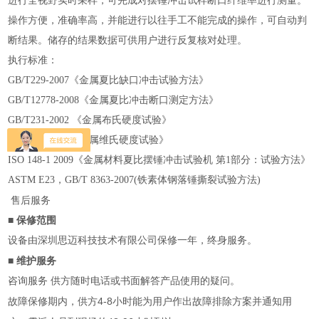
进行全视野实时采样，可完成对摆锤冲击试样断口纤维率进行测量。
操作方便，准确率高，并能进行以往手工不能完成的操作，可自动判
断结果。储存的结果数据可供用户进行反复核对处理。
执行标准：
GB/T229-2007《金属夏比缺口冲击试验方法》
GB/T12778-2008《金属夏比冲击断口测定方法》
GB/T231-2002 《金属布氏硬度试验》
GB/T4340-199《金属维氏硬度试验》
ISO 148-1 2009《金属材料夏比摆锤冲击试验机 第1部分：试验方法》
ASTM E23，GB/T 8363-2007(铁素体钢落锤撕裂试验方法)
售后服务
■
保修范围
设备由深圳思迈科技技术有限公司保修一年，终身服务。
■
维护服务
咨询服务
供方随时电话或书面解答产品使用的疑问。
4-8
故障保修期内，供方
小时能为用户作出故障排除方案并通知用