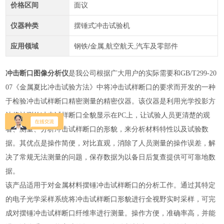
价格区间
面议
仪器种类
摆锤式冲击试验机
应用领域
钢铁/金属,航空航天,汽车及零部件
冲击断口图像分析仪
是我公司根据广大用户的实际需要和GB/T299-20
07《金属夏比冲击试验方法》中将冲击试样断口的要求而开发的一种
于检验冲击试样断口精密测量的精密仪器。该仪器是利用光学投影方
法将被测的冲击试样断口全貌显示在PC上，让试验人员更清楚的观
看、测量、分析冲击试样断口的形貌，来分析材料特性以及试验数
据。其优点是操作简便，对比直观，消除了人员测量的操作误差，解
决了常规无法测量的问题，保存数据为以备日后复查提供可可靠地数
据。
该产品适用于对金属材料摆锤冲击试样断口的分析工作。通过其特定
的电子光学采样系统将冲击试样断口形貌进行全视野实时采样，可完
成对摆锤冲击试样断口纤维率进行测量。操作方便，准确率高，并能