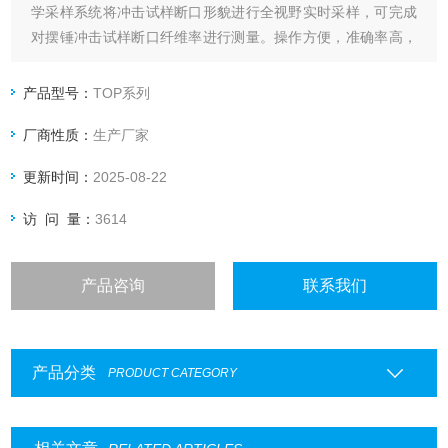
学采样系统将冲击试样断口形貌进行全视野实时采样，可完成
对摆锤冲击试样断口纤维率进行测量。操作方便，准确率高，
并能进行以往手工不能完成的操作，可自动判断结果。储存的
结果数据可供用户进行反复核对处理。
产品型号：
TOP系列
厂商性质：
生产厂家
更新时间：
2025-08-22
访 问 量：
3614
产品咨询
联系我们
产品分类
PRODUCT CATEGORY