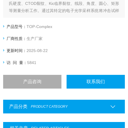
氏硬度、CTOD裂纹、Kic临界裂纹、线段、角度、圆心、矩形
等测量分析工作。通过其特定的电子光学采样系统将冲击试样
断口形貌进行全视野实时采样，可完成对落锤、摆锤冲击试样
断口纤维率进行测量。操作方便，准确率高，并能进行以往手
产品型号：
TOP-Complex
工不能完成的操作。储存的结果数据可供用户进行反复核对处
厂商性质：
生产厂家
理。
更新时间：
2025-08-22
访 问 量：
5841
产品咨询
联系我们
产品分类
PRODUCT CATEGORY