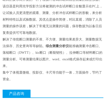
该仪器是利用光学投影方法将被测的冲击试样断口全貌显示在PC上，
让试验人员更清楚的观看、测量、分析冲击试样断口的形貌，来分析
材料特性以及试验数据。其优点是操作简便，对比直观，消除了人员
测量的操作误差，解决了常规无法测量的问题，保存数据为以备日后
复查提供可可靠地数据。
解决了传统断口测量的不准、不方便、测量结果差异大、测量数据无
法保存、历史查询等等缺陷。
综合测量分析仪
能准确测量冲击断口、
落槌断口（DWTT）、kic断口（断裂韧性）、拉伸断口等材料断口的
测量分析。可将测量结果以图片、word、excel格式保存起来或打印出
来。
集中了体视显微镜、投影仪、卡尺等功能于一体，方面操作，节约了
资金。
产品咨询