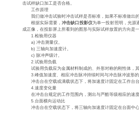
击试样缺口加工是否合格。
工作原理
我们做冲击试验时冲击试样是否标准，如果不标准做出的实
根据实际需要，
冲击缺口投影仪
为单一投射照明，光源
成正像，在投影屏上所看到的图形与实际试样放置的方向是
1.检验用仪器
a) 冲击测量仪。
b) 三轴向加速度计。
c) 脉冲声级计。
2.试验用负载
试验用负载应为金属材料制成的、外形对称的刚性体，其
3.峰值加速度、相应冲击脉冲持续时间与冲击脉冲波形的
冲击台在空载或满载状态下，将加速度计固定在工作台台
4.速度变化量
在冲击台规定的工作范围内，测出与严酷等级相应的速度
5.台面横向运动比
冲击台在空载状态下，将三轴向加速度计固定在台面中