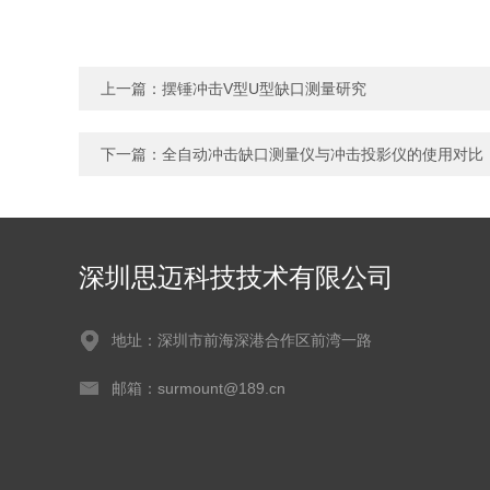
上一篇：
摆锤冲击V型U型缺口测量研究
下一篇：
全自动冲击缺口测量仪与冲击投影仪的使用对比
深圳思迈科技技术有限公司
地址：深圳市前海深港合作区前湾一路
邮箱：surmount@189.cn